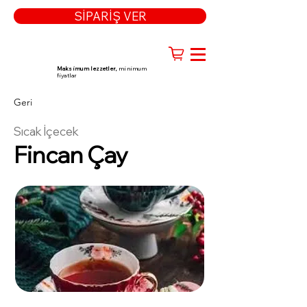
SİPARİŞ VER
Maksimum lezzetler,
minimum
fiyatlar
Geri
Sıcak İçecek
Fincan Çay