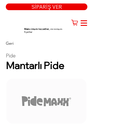
SİPARİŞ VER
Maksimum lezzetler,
minimum
fiyatlar
Geri
Pide
Mantarlı Pide