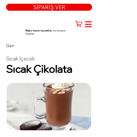
SİPARİŞ VER
Maksimum lezzetler,
minimum
fiyatlar
Geri
Sıcak İçecek
Sıcak Çikolata