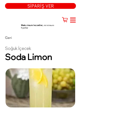
SİPARİŞ VER
Maksimum lezzetler,
minimum
fiyatlar
Geri
Soğuk İçecek
Soda Limon