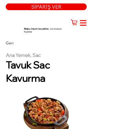
SİPARİŞ VER
Maksimum lezzetler,
minimum
fiyatlar
Geri
Ana Yemek, Sac
Tavuk Sac
Kavurma