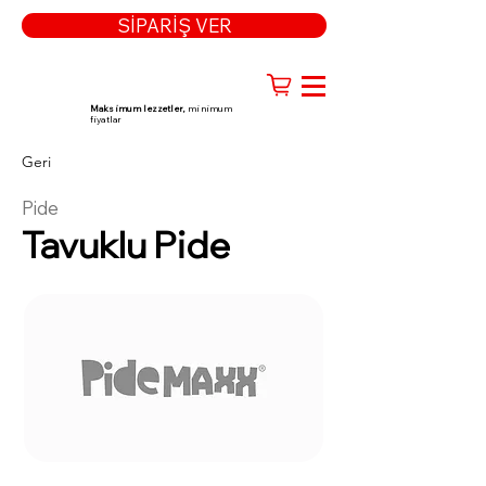
SİPARİŞ VER
Maksimum lezzetler,
minimum
fiyatlar
Geri
Pide
Tavuklu Pide